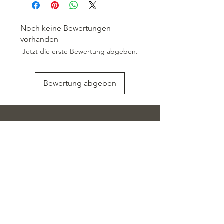
Espresso, Kaffe, Tee oder Heisser
Schokolade gepaart.
Noch keine Bewertungen
Zutaten und Allergene sind der
vorhanden
Etikette zu entnehmen (siehe Bild).
Jetzt die erste Bewertung abgeben.
Kühl und trocken lagern.
Bewertung abgeben
Im Fall einer Diskrepanz gelten die
Zutaten und Allergene auf der
Produktverpackung.
Newsletter
Gewicht: 75g (ca. 20 Stück)
Mit der Anmeldung stimme ich der
Verarbeitung meiner
personenbezogenen Daten durch
Asante Puschmann Chocolatier GmbH
für Marketingzwecke zu. Ich bin
darüber informiert, dass meine Daten
den Datenschutzbestimmungen