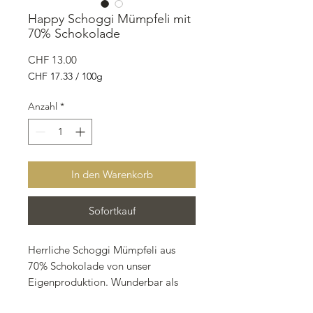
Happy Schoggi Mümpfeli mit
70% Schokolade
Preis
CHF 13.00
CHF 17.33
/
100g
CHF 17.33
pro
Anzahl
*
100
Gramm
In den Warenkorb
Sofortkauf
Herrliche Schoggi Mümpfeli aus
70% Schokolade von unser
Eigenproduktion. Wunderbar als
kleiner Leckerbissen mit Wein,